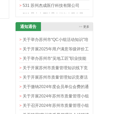
>
531 苏州杰成医疗科技有限公司
>
529 昆山中石油昆仑燃气有限公司
>
530 苏州工业园区雅式汽车零部件有
通知通告
>> 更多
限公司
>
关于举办苏州市“QC小组活动知识”培
>
关于开展2025年用户满意等级评价工
训班的通知
>
关于举办苏州市“吴地工匠”职业技能
作的通知
>
关于开展苏州市质量管理知识线下竞
系列竞赛活动之2024年苏州市质量管
>
关于开展苏州市质量管理知识竞赛活
赛活动的通知
理行业职业技能竞赛的通知
>
关于缴纳2024年度会员单位会费的通
动的通知
>
关于开展2024年苏州市质量管理小组
知
>
关于召开2024年苏州市质量管理小组
活动推进工作的通知