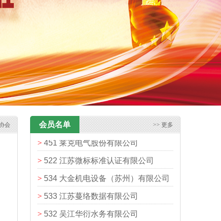
>
534 大金机电设备（苏州）有限公司
>
533 江苏蔓络数据有限公司
>
532 吴江华衍水务有限公司
>
531 苏州杰成医疗科技有限公司
>
529 昆山中石油昆仑燃气有限公司
>
530 苏州工业园区雅式汽车零部件有
>
528 苏州数弘智能科技有限公司
限公司
会员名单
协会
>> 更多
>
451 莱克电气股份有限公司
>
522 江苏微标标准认证有限公司
>
534 大金机电设备（苏州）有限公司
>
533 江苏蔓络数据有限公司
，
>
532 吴江华衍水务有限公司