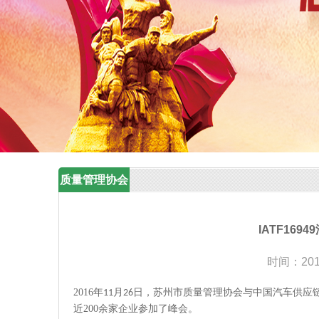
质量管理协会
IATF16
时间：2019
2016
年
月
日，
苏州市质量管理
协会与中国汽车供应
11
26
近
2
00
余家企业参加了
峰会
。