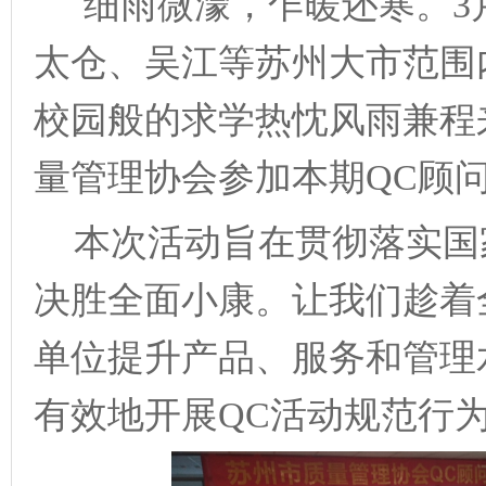
细雨微濛，乍暖还寒。
3
太仓、吴江等苏州大市范围
校园般的求学热忱风雨兼程
量管理协会参加本期
Q
C
顾
本次活动旨在贯彻落实国
决胜全面小康。让我们趁着
单位提升产品、服务和管理
有效地开展
Q
C
活动规范行